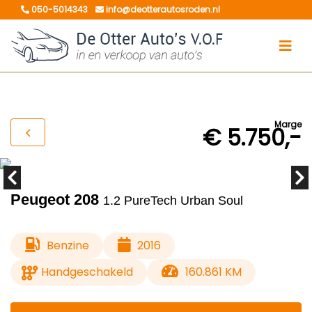
050-5014343
info@deotterautosroden.nl
Marge
€ 5.750,-
Peugeot 208
1.2 PureTech Urban Soul
Benzine
2016
Handgeschakeld
160.861 KM