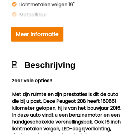
Lichtmetalen velgen 16"
Metaalkleur
Mistlampen voor
Meer informatie
Park distance control
Parkeersensor achter
Privacy glas ( achterzijde)
Beschrijving
Sportvelgen
Infotainment
zeer vele opties!!
Audio-navigatie full map
Met zijn ruimte en zijn prestaties is dit de auto
die bij u past. Deze Peugeot 208 heeft 160861
Bleutooth!!
kilometer gelopen, hij is van het bouwjaar 2016.
Multimedia-voorbereiding
In deze auto vindt u een benzinemotor en een
handgeschakelde versnellingsbak. Ook 16 inch
Navigatiesysteem
lichtmetalen velgen, LED-dagrijverlichting,
Navigatiesysteem full map