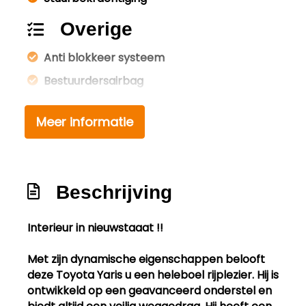
Overige
Anti blokkeer systeem
Bestuurdersairbag
Brake assist system
Meer informatie
Elektronische remkrachtverdeling
Hoofd airbag(s) achter
Hoofd airbag(s) voor
Beschrijving
Knie airbag(s)
Passagiersairbag
Interieur in nieuwstaaat !!
Zij airbag(s) voor
Met zijn dynamische eigenschappen belooft
Exterieur
deze Toyota Yaris u een heleboel rijplezier. Hij is
ontwikkeld op een geavanceerd onderstel en
Achterruitwisser