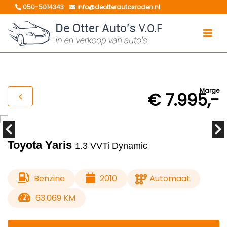
050-5014343
info@deotterautosroden.nl
Marge
€ 7.995,-
Toyota Yaris
1.3 VVTi Dynamic
Benzine
2010
Automaat
63.069 KM