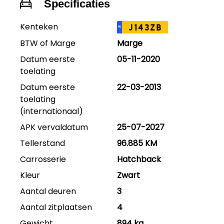
Specificaties
Kenteken
J143ZB
NL
BTW of Marge
Marge
Datum eerste
05-11-2020
toelating
Datum eerste
22-03-2013
toelating
(internationaal)
APK vervaldatum
25-07-2027
Tellerstand
96.885 KM
Carrosserie
Hatchback
Kleur
Zwart
Aantal deuren
3
Aantal zitplaatsen
4
Gewicht
894 kg