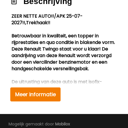
Beschrijving
ZEER NETTE AUTO!!/APK 25-07-
2027!!,Trekhaak!!
Betrouwbaar in kwaliteit, een topper in
rijprestaties en qua conditie in blakende vorm.
Deze Renault Twingo staat voor u klaar! De
aandrijving van deze Renault wordt verzorgd
door een viercilinder benzinemotor en een
handgeschakelde versnellingsbak.
De uitrusting van deze auto is met isofix-
aansluiting, centrale portiervergrendeling,
Meer informatie
boordcomputer en verstelbaar stuur
behoorlijk compleet.
Wilt u met deze Renault Twingo een proefrit
maken? Bel ons dan nu voor een afspraak.TEL
Mogelijk gemaakt door
Mobilox
0655821400!!