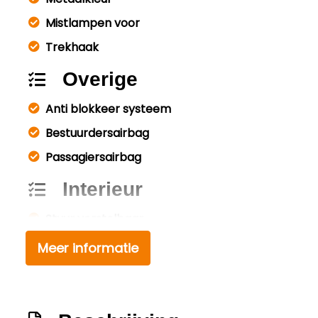
Mistlampen voor
Trekhaak
Overige
Anti blokkeer systeem
Bestuurdersairbag
Passagiersairbag
Interieur
Stuur verstelbaar
Stuurbekrachtiging
Meer informatie