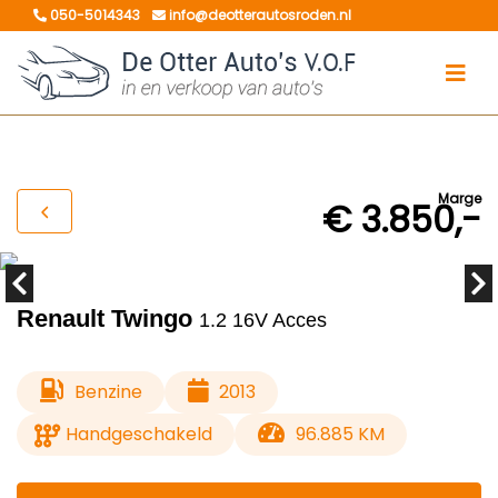
050-5014343
info@deotterautosroden.nl
Marge
€ 3.850,-
Renault Twingo
1.2 16V Acces
Benzine
2013
Handgeschakeld
96.885 KM